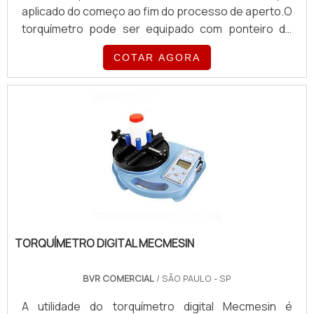
aplicado do começo ao fim do processo de aperto.O
torquímetro pode ser equipado com ponteiro de
arraste (memoria visual que indica o torque
COTAR AGORA
aplicado), sinal luminoso e sonoro, são diversos
fabricantes de modelos de torquímetro relógio
disponíveis no mercado mundial.Principais marcas
disponíveis para compra Gedore; Torqueleader;
CDI; Entre outros.O torquímetro relógio gedore é
constituído de caixa de alumín.
TORQUÍMETRO DIGITAL MECMESIN
BVR COMERCIAL
/ SÃO PAULO - SP
A utilidade do torquímetro digital Mecmesin é