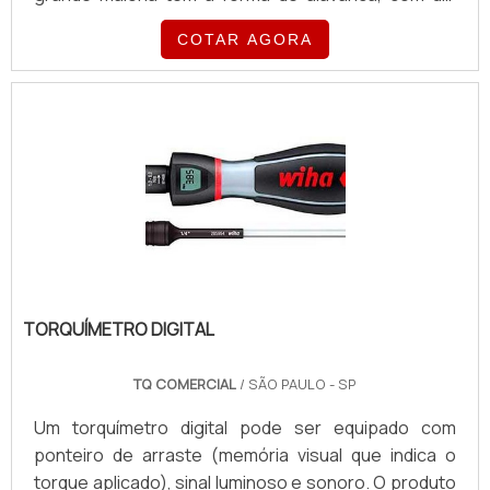
fundamental que seus colaboradores atuem com
quadrado em sua ponta onde se podem encaixar
transparência e respeito perante aqueles que
COTAR AGORA
várias medidas de soquetes, normalmente quando
procuram por organização. Saiba mais!.
chegam no torque estabelecido fazem um estalo
para avisar.São encontrados em oficinas
mecânicas, retíficas de motores, em montadoras de
veículos, indústrias nas áreas de manutenção de
máquinas e equipamentos, Instalado.
TORQUÍMETRO DIGITAL
TQ COMERCIAL
/ SÃO PAULO - SP
Um torquímetro digital pode ser equipado com
ponteiro de arraste (memória visual que indica o
torque aplicado), sinal luminoso e sonoro. O produto