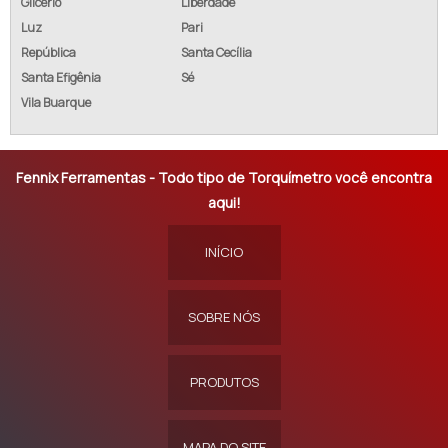
Glicério
Liberdade
Luz
Pari
República
Santa Cecília
Santa Efigênia
Sé
Vila Buarque
Fennix Ferramentas - Todo tipo de Torquímetro você encontra
aqui!
INÍCIO
SOBRE NÓS
PRODUTOS
MAPA DO SITE