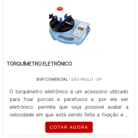
TORQUÍMETRO ELETRÔNICO
BVR COMERCIAL
/ SÃO PAULO - SP
O torquímetro eletrônico é um acessório utilizado
para fixar porcas e parafusos e, por ele ser
eletrônico, permite que seja possível avaliar a
velocidade em que está sendo feita a fixação e o
estabelecimento do limite para parar. A utilização
COTAR AGORA
dos torquímetros eletrônicos é feita em diferentes
setores, pois proporciona diversos benefícios aos