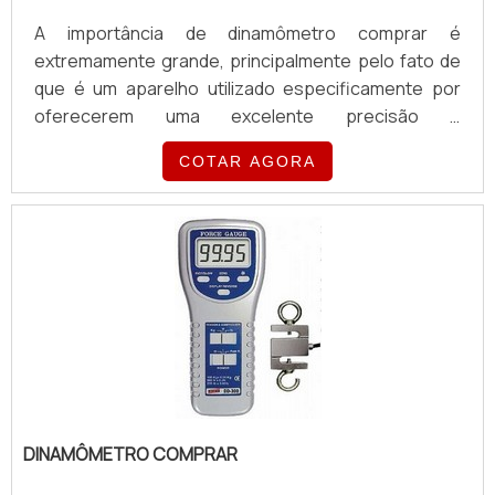
A importância de dinamômetro comprar é
extremamente grande, principalmente pelo fato de
que é um aparelho utilizado especificamente por
oferecerem uma excelente precisão e
acessibilidade em sua função, sendo de grande
COTAR AGORA
importância para medir a resistência à tração e à
compressão de uma série de componentes.O USO
DO DISPOSITIVO GARANTE ALTA PRATICIDADEDessa
forma, o dinamômetro é a alternativa perfeita para
quem deseja diminuir a fadiga d...
DINAMÔMETRO COMPRAR