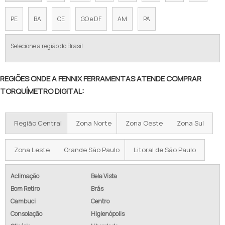
PE
BA
CE
GO e DF
AM
PA
Selecione a região do Brasil
REGIÕES ONDE A FENNIX FERRAMENTAS ATENDE COMPRAR
TORQUÍMETRO DIGITAL:
Região Central
Zona Norte
Zona Oeste
Zona Sul
Zona Leste
Grande São Paulo
Litoral de São Paulo
Aclimação
Bela Vista
Bom Retiro
Brás
Cambuci
Centro
Consolação
Higienópolis