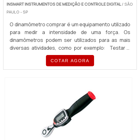
INSMART INSTRUMENTOS DE MEDIÇÃO E CONTROLE DIGITAL
/ SÃO
PAULO - SP
O dinamômetro comprar é um equipamento utilizado
para medir a intensidade de uma força. Os
dinamômetros podem ser utilizados para as mais
diversas atividades, como por exemplo: Testar a
resistência mecânica de materiais; Determinar o
COTAR AGORA
peso de um corpo; Eficiência de um motor; Entre
outras atividades.As principais funções deste
equipamento A maioria dos dinamômetros possuem
uma mola que se distende à medida que se aplica a
ele uma força....