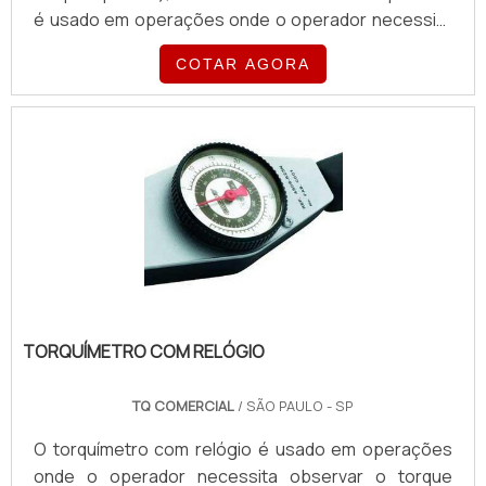
é usado em operações onde o operador necessita
observar o torque aplicado do começo ao fim do
COTAR AGORA
processo de aperto.Ele pode ser utilizado para
apertos precisos em parafusos ou porcas. A grande
maioria possui formato de uma alavanca e em sua
ponta há um quadrado onde se podem encaixar
vários acessórios tais como: soquetes, chaves e
adaptadores, entre out.
TORQUÍMETRO COM RELÓGIO
TQ COMERCIAL
/ SÃO PAULO - SP
O torquímetro com relógio é usado em operações
onde o operador necessita observar o torque