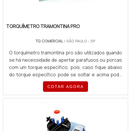
TORQUÍMETRO TRAMONTINA PRO
TQ COMERCIAL
/ SÃO PAULO - SP
O torquímetro tramontina pro são utilizados quando
se há necessidade de apertar parafusos ou porcas
com um torque específico, pois, caso fique abaixo
do torque específico pode se soltar e acima pode
danificar os filetes da rosca ou o conjunto a ser
COTAR AGORA
apertado, também pode ser utilizado para controle
do torque aplicado.O Torquímetro tramontina é
fabricado com um alto padrão de qualidade e passa
por um rigoroso controle de fabricação, todo
torquímetro possui certificado de torque
comprovando sua qu.