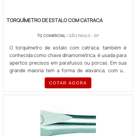
TORQUÍMETRO DE ESTALO COM CATRACA
TQ COMERCIAL
/ SÃO PAULO - SP
O torquímetro de estalo com catraca, também é
conhecida como chave dinamométrica, é usada para
apertos precisos em parafusos ou porcas. Em sua
grande maioria tem a forma de alavanca, com um
quadrado em sua ponta onde se podem encaixar
COTAR AGORA
várias medidas de soquetes, normalmente quando
chegam no torque estabelecido fazem um estalo
para avisar.São encontrados em oficinas
mecânicas, retíficas de motores, em montadoras de
veículos, indústrias nas áreas de manutenção de
máquinas e equipamentos, Instalado.