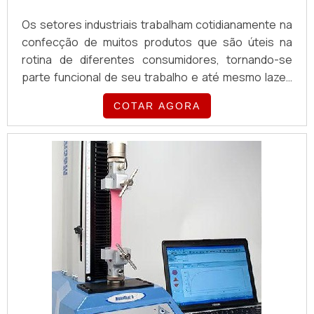
Os setores industriais trabalham cotidianamente na
confecção de muitos produtos que são úteis na
rotina de diferentes consumidores, tornando-se
parte funcional de seu trabalho e até mesmo lazer.
Por conta disso, a maior parte dos produtos passa
COTAR AGORA
por testes que asseguram a sua boa qualidade,
garantindo a sua segurança para que sejam
utilizados com o máximo de eficiência e
desempenho, evitando acidentes e outros
problemas que poderiam caus...