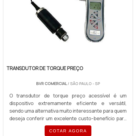
TRANSDUTOR DE TORQUE PREÇO
BVR COMERCIAL
/ SÃO PAULO - SP
O transdutor de torque preço acessível é um
dispositivo extremamente eficiente e versátil,
sendo uma alternativa muito interessante para quem
deseja conferir um excelente custo-benefício para
os diferentes segmentos industriais, principalmente
COTAR AGORA
pela possibilidade de contar com um equipamento