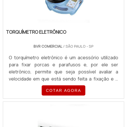
TORQUÍMETRO ELETRÔNICO
BVR COMERCIAL
/ SÃO PAULO - SP
O torquímetro eletrônico é um acessório utilizado
para fixar porcas e parafusos e, por ele ser
eletrônico, permite que seja possível avaliar a
velocidade em que está sendo feita a fixação e o
estabelecimento do limite para parar. A utilização
COTAR AGORA
dos torquímetros eletrônicos é feita em diferentes
setores, pois proporciona diversos benefícios aos
usuários, como por exemplo resultados precisos e
funcionais em todas as suas aplicações.O
PRODUTO É UTILIZADO EM DIVERSOS SETORES