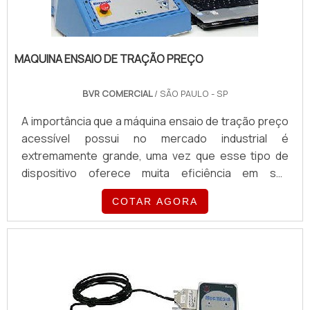
MAQUINA ENSAIO DE TRAÇÃO PREÇO
BVR COMERCIAL
/ SÃO PAULO - SP
A importância que a máquina ensaio de tração preço
acessível possui no mercado industrial é
extremamente grande, uma vez que esse tipo de
dispositivo oferece muita eficiência em sua
funcionalidade, conferindo um excelente custo-
COTAR AGORA
benefício para quem faz a sua utilização.O
EQUIPAMENTO APRESENTA DIVERSAS
APLICAÇÕESAo mesmo tempo, esse tipo de
equipamento também pode ser empregado em
diversas aplicações e possui capacidade para
suportar dive...