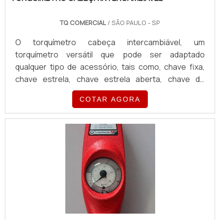
TQ COMERCIAL
/ SÃO PAULO - SP
O torquímetro cabeça intercambiável, um
torquímetro versátil que pode ser adaptado
qualquer tipo de acessório, tais como, chave fixa,
chave estrela, chave estrela aberta, chave de
gancho, chave para cone, catracas, quadrados fixos
COTAR AGORA
e chaves especiais.Produto disponibilizado com
diferentes marcas TQ; Snap-ON; Atlas Copco -
Saltus; Tramontina; Sturtevant (SR); Gedore.O
torquímetro com cabeça intercambiavel TQ e Snap-
On é fabricado com corpo em aço carbono,
acabamento cromado, empunhadura ergonômica.