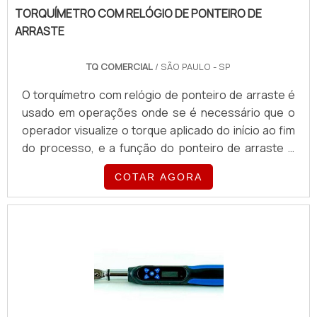
TORQUÍMETRO COM RELÓGIO DE PONTEIRO DE
ARRASTE
TQ COMERCIAL
/ SÃO PAULO - SP
O torquímetro com relógio de ponteiro de arraste é
usado em operações onde se é necessário que o
operador visualize o torque aplicado do início ao fim
do processo, e a função do ponteiro de arraste é
servir de memória visual que indica com precisão o
COTAR AGORA
torque aplicado.Há torquímetro com relógio ponteiro
de arraste que são equipados com outras formas de
avisos: sinal luminoso e sonoro, há diversos
fabricantes de modelos disponíveis no mercado
mundial.Principais fabricantes do Brasil CDI;
Torquelead.