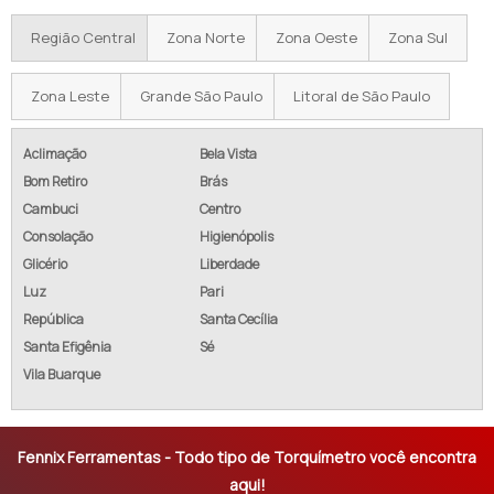
Região Central
Zona Norte
Zona Oeste
Zona Sul
Zona Leste
Grande São Paulo
Litoral de São Paulo
Aclimação
Bela Vista
Bom Retiro
Brás
Cambuci
Centro
Consolação
Higienópolis
Glicério
Liberdade
Luz
Pari
República
Santa Cecília
Santa Efigênia
Sé
Vila Buarque
Fennix Ferramentas - Todo tipo de Torquímetro você encontra
aqui!