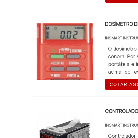
pluviométri
informações
porta de ent
meteorológ
DOSÍMETRO D
climáticas 
INSMART INSTRU
grandes inst
como instala
O dosímetro
leitura por
sonora. Por 
disponíveis
portáteis e
orçamento pa
acima do es
informações
dosímetros 
responsável 
COTAR AG
dataloggers 
e interface
aparelho é m
outras. De f
CONTROLADOR
que uma pe
INSMART INSTRU
ultraviole
dosímetros.
Controlador