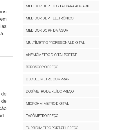
ais
MEDIDOR DE PH DIGITAL PARA AQUÁRIO
ocê
pos
des
 em
MEDIDOR DE PH ELETRÔNICO
sas
las
MEDIDOR DO PH DA ÁGUA
as,
ral
MULTÍMETRO PROFISSIONAL DIGITAL
2 =
ANEMÔMETRO DIGITAL PORTÁTIL
BOROSCÓPIO PREÇO
DECIBELÍMETRO COMPRAR
DOSÍMETRO DE RUÍDO PREÇO
 de
 de
MICROHMIMETRO DIGITAL
ção
ade
TACÔMETRO PREÇO
ice
TURBIDÍMETRO PORTÁTIL PREÇO