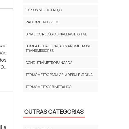
ras
omo
EXPLOSÍMETRO PREÇO
ção
ões
RADIÔMETRO PREÇO
ara
SINALTOC RELÓGIO SINALEIRO DIGITAL
art
m a
são
BOMBA DE CALIBRAÇÃO MANÔMETROS E
tão
TRANSMISSORES
são
o o
dos
CONDUTIVÍMETRO BANCADA
ais
 Os
esa
ter
TERMÔMETRO PARA GELADEIRA E VACINA
ima
TERMÔMETROS BIMETÁLICO
ste
tre
ados
sde
OUTRAS CATEGORIAS
 de
que
l e