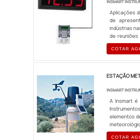
INSMART INSTRU
ITTE-350 e 
informações 
Aplicações d
encontra pr
de apresen
mais exigent
indústrias n
de ramos div
de reuniões
bolsa de va
COTAR AG
horária + 1 
Central horár
ESTAÇÃO ME
INSMART INSTRU
A Insmart é
Instrumento
elementos de
meteorológi
relativa do 
COTAR AG