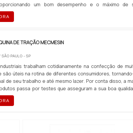
roporcionando um bom desempenho e o máximo de 
Uma das marcas mais procuradas nesse segmento é a Mecmes
ORA
glesa que é reconhecida por produzir maquinários de excele
a o mu...
QUINA DE TRAÇÃO MECMESIN
/ SÃO PAULO - SP
industriais trabalham cotidianamente na confecção de mui
 são úteis na rotina de diferentes consumidores, tornando
nal de seu trabalho e até mesmo lazer. Por conta disso, a m
rodutos passa por testes que asseguram a sua boa qualida
a sua segurança para que sejam utilizados com o máximo
ORA
e desempenho, evitando acidentes e outros problemas 
s...