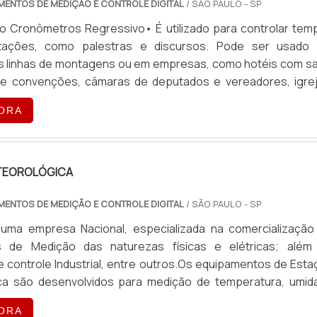
MENTOS DE MEDIÇÃO E CONTROLE DIGITAL
TX TLL811. Entre em contato com a Insmart para obter m
/ SÃO PAULO - SP
e verificar a disponibilidade dos produtos.Só na Insmart v
o Cronômetros Regressivo• É utilizado para controlar tem
odutos de qualidade e segurança que atendem as necessida
tações, como palestras e discursos. Pode ser usado
es e específicas, seja do segmento industrial ou de empre
as linhas de montagens ou em empresas, como hotéis com sa
ersos..
 e convenções, câmaras de deputados e vereadores, igrej
lores, etc.Modelos••Cronômetros Regressivo CR-1 = Cent
ORA
display remoto com 4 dígitos.•Cronômetros Regressivo CR-
ia + 1 display remoto com 6 dígitos.
TEOROLÓGICA
MENTOS DE MEDIÇÃO E CONTROLE DIGITAL
/ SÃO PAULO - SP
 uma empresa Nacional, especializada na comercialização
s de Medição das naturezas físicas e elétricas; além
 controle Industrial, entre outros.Os equipamentos de Esta
ca são desenvolvidos para medição de temperatura, umid
ar, pressão barométrica, velocidade e direção do vento, índ
ORA