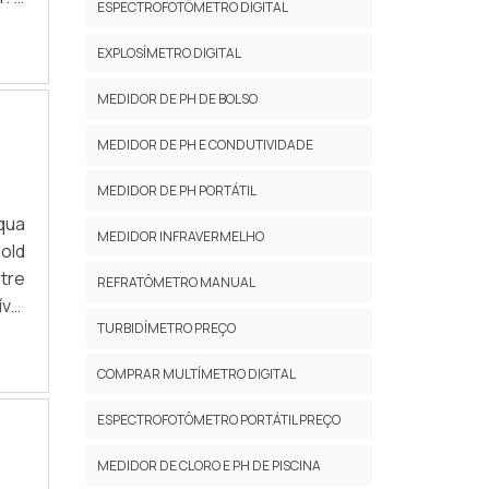
ESPECTROFOTÔMETRO DIGITAL
ata
 de
EXPLOSÍMETRO DIGITAL
a o
MEDIDOR DE PH DE BOLSO
 no
 as
MEDIDOR DE PH E CONDUTIVIDADE
al,
tor
MEDIDOR DE PH PORTÁTIL
nha
qua
MEDIDOR INFRAVERMELHO
ara
Hold
ara
tre
REFRATÔMETRO MANUAL
esa
vel
TURBIDÍMETRO PREÇO
 no
tro
COMPRAR MULTÍMETRO DIGITAL
rior
ia;
ESPECTROFOTÔMETRO PORTÁTIL PREÇO
tro
MEDIDOR DE CLORO E PH DE PISCINA
gua,