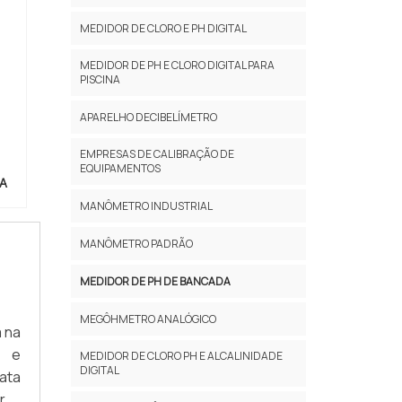
MEDIDOR DE CLORO E PH DIGITAL
MEDIDOR DE PH E CLORO DIGITAL PARA
PISCINA
APARELHO DECIBELÍMETRO
EMPRESAS DE CALIBRAÇÃO DE
EQUIPAMENTOS
A
MANÔMETRO INDUSTRIAL
MANÔMETRO PADRÃO
MEDIDOR DE PH DE BANCADA
MEGÔHMETRO ANALÓGICO
 na
a e
MEDIDOR DE CLORO PH E ALCALINIDADE
DIGITAL
ata
. A