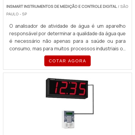
INSMART INSTRUMENTOS DE MEDIÇÃO E CONTROLE DIGITAL
/ SÃO
PAULO - SP
O analisador de atividade de água é um aparelho
responsável por determinar a qualidade da água que
é necessário não apenas para a saúde ou para
consumo, mas para muitos processos industriais ou
analíticos que utilizam água e precisam ter controle
COTAR AGORA
sobre diversos parâmetros. Para determinar esses
parâmetros, existe uma série de equipamentos que
utilizam princípios diferentes: Condutivímetro;
Turbidímetro; pHmetro.A funcionalidade de cada
equipamentoO condutivímetro é responsável por
medir intensidade da corrente elétrica transmitida
pela água. Esse parâmetro é útil para determinar a
quantidade de sólidos dissolvidos. O turbidímetro é
um equipamento que analisa a quantidade de luz que
ultrapassa por um líquido. Essa análise mostra a