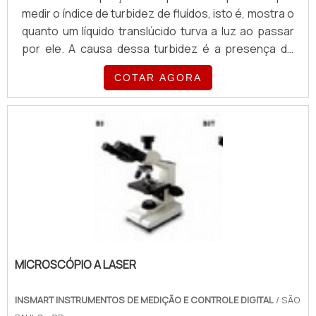
medir o índice de turbidez de fluídos, isto é, mostra o
quanto um líquido translúcido turva a luz ao passar
por ele. A causa dessa turbidez é a presença de
pequenos particulados sólidos no líquido, criando
COTAR AGORA
dificuldade quando a luz passa sobre ele.Onde este
aparelho é utilizadoEsse parâmetro é muito utilizado
na indústria química e farmacêutica para determinar
a qualidade do fluido produzido ou como matéria-
prima. Também é um dos parâmetros utilizados na
hora de analisar a qualidade da água, o que
determina a sua potabilidade. Algumas empresas
possuem o turbidímetro de bancada e portáteis e
atendem à Portaria 2914 12/12/2011 do Ministério da
Saúde. Os equipamentos são: Microprocessados;
Minimizando os erros de medição; Possuindo
MICROSCÓPIO A LASER
interface de comunicação com o computador; São
totalmente seguros; Entre outros.A melhor
INSMART INSTRUMENTOS DE MEDIÇÃO E CONTROLE DIGITAL
/ SÃO
empresa fornecedora de turbidímetro preçoA