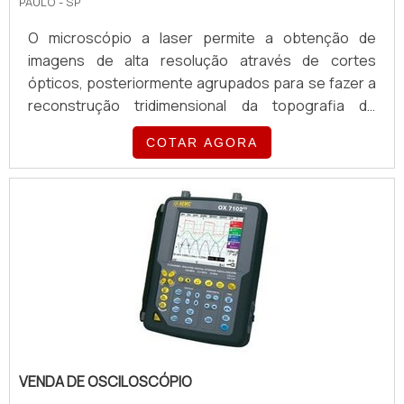
PAULO - SP
InsMart especializada na venda de instrumentos de
O microscópio a laser permite a obtenção de
medição surgiu no mercado com o intuito de atender
imagens de alta resolução através de cortes
às necessidades de diversos setores, como: saúde,
ópticos, posteriormente agrupados para se fazer a
educação, indústria, agricultura, transporte, entre
reconstrução tridimensional da topografia de
outros.Ela apresenta ao mercado corporativo ampla
objetos complexos. O laser possibilita a eliminação
diversidade de instrumentos para medição de
COTAR AGORA
de informações fora de foco da imagem, o que
grandezas físicas como: temperatura, umidade,
favorece a aquisição de amostras mais espessas,
fluxo de ar, pressão, gases, rotação, qualidade do ar,
como biofilmes bacterianos, estruturas fúngicas,
luz e som. Além de soluções para a precisão de
tecidos dentários e dentre outros tipos
grandezas elétricas e controle digital. Entre em
celulares.Onde é possível utilizar o
contato conosco e solicite um orçamento..
microscópio Existem vários tipos de microscópios,
mas no geral são equipamentos que permitem uma
análise visual muito eficiente de substâncias em
dimensões reduzidas. Utilizadas tanto para fins
experimental quanto didático, analisando diversos
tipos de microrganismos, o microscópio tem
VENDA DE OSCILOSCÓPIO
diversas aplicações em: Indústria química;