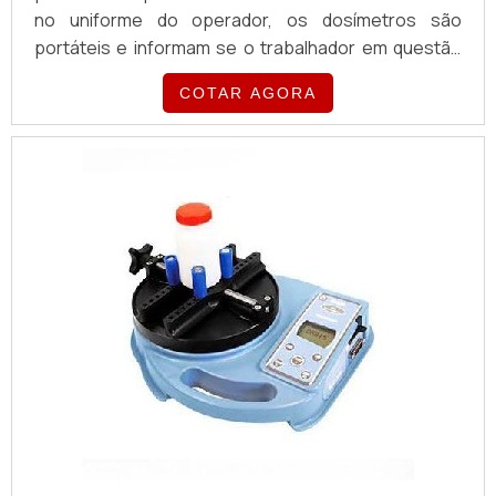
no uniforme do operador, os dosímetros são
portáteis e informam se o trabalhador em questão
está exposto à ruídos acima do estipulado pela
COTAR AGORA
legislação.Onde o dosímetro é utilizado Os
dosímetros possuem diversas faixas de trabalho,
podendo ou não conter dataloggers (memória para
registros de dados), registro de máxima e mínima e
interface c...