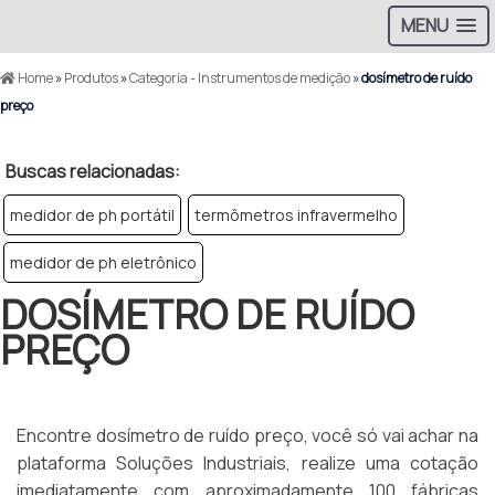
MENU
Home
»
Produtos
»
Categoria - Instrumentos de medição
»
dosímetro de ruído
preço
Buscas relacionadas:
medidor de ph portátil
termômetros infravermelho
medidor de ph eletrônico
DOSÍMETRO DE RUÍDO
PREÇO
Encontre dosímetro de ruído preço, você só vai achar na
plataforma Soluções Industriais, realize uma cotação
imediatamente com aproximadamente 100 fábricas