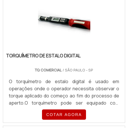
começo ao fim do processo de aperto.A grande
maioria possui formato de uma alavanca e em sua
ponta há um quadrado.
TORQUÍMETRO DE ESTALO DIGITAL
TQ COMERCIAL
/ SÃO PAULO - SP
O torquímetro de estalo digital é usado em
operações onde o operador necessita observar o
torque aplicado do começo ao fim do processo de
aperto.O torquímetro pode ser equipado com
ponteiro de arraste (memória visual que indica o
COTAR AGORA
torque aplicado), sinal luminoso e sonoro, são
diversos fabricantes de modelos de torquímetro