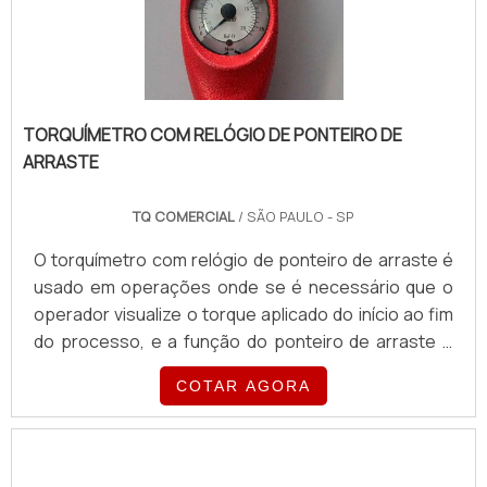
TORQUÍMETRO COM RELÓGIO DE PONTEIRO DE
ARRASTE
TQ COMERCIAL
/ SÃO PAULO - SP
O torquímetro com relógio de ponteiro de arraste é
usado em operações onde se é necessário que o
operador visualize o torque aplicado do início ao fim
do processo, e a função do ponteiro de arraste é
servir de memória visual que indica com precisão o
COTAR AGORA
torque aplicado.Há torquímetro com relógio ponteiro
de arraste que são equipados com outras formas de
avisos: sinal luminoso e sonoro, há diversos
fabricantes de modelos disponíveis no mercado