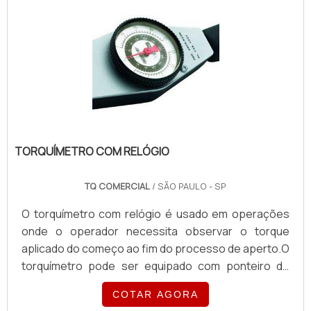
relógio disponíveis no mercado mundial.Marcas
disponíveis para aquisição Gedore; TQ; Snap-
on/CDI; Entre outros.O Torquímetro torqueleader é
um produto de qualidade com a mais a.
TORQUÍMETRO COM RELÓGIO
TQ COMERCIAL
/ SÃO PAULO - SP
O torquímetro com relógio é usado em operações
onde o operador necessita observar o torque
aplicado do começo ao fim do processo de aperto.O
torquímetro pode ser equipado com ponteiro de
arraste (memoria visual que indica o torque
COTAR AGORA
aplicado), sinal luminoso e sonoro, são diversos