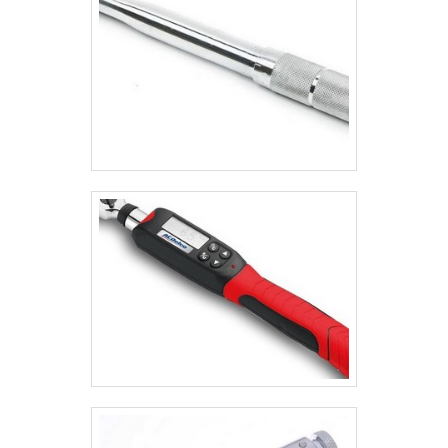
moderno; São capazes de realizar o teste de
tampas de segurança, a fim de captar tanto o torque
de ruptura como também o de abertura.É possível
encontrar diferentes tipos de torquímetros, cada um
com particularidades que permitem a sua aplicação
com o máximo de segurança e precisão. Entretanto,
independentemente do modelo, é importante que a
ferramenta seja adquirida de empresas
especializadas no setor, visto que apenas elas
conseguem assegurar a sua capacidade de
utilização e torque, proporcionando o desempenho
esperado ao produto.EMPRESA ESPECIALIZADA EM
TORQUÍMETRO DIGITALPara entender melhor sobre
os torquímetros e adquiri-los por um preço justo e
competitivo, entre em contato com a BVR Comercial,
uma empresa que desde 2014 atua no setor com alta
qualidade e bom desempenho, comercializando
esse e muitos outros produtos para o controle de