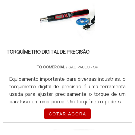
mundial.Principais fabricantes do Brasil CDI;
Torquelead.
TORQUÍMETRO DIGITAL DE PRECISÃO
TQ COMERCIAL
/ SÃO PAULO - SP
Equipamento importante para diversas indústrias, o
torquímetro digital de precisão é uma ferramenta
usada para ajustar precisamente o torque de um
parafuso em uma porca. Um torquímetro pode ser
equipado com ponteiro de arraste (memória visual
COTAR AGORA
que indica o torque aplicado), sinal luminoso e
sonoro. O produto é usado em operações onde o
operador necessita observar o torque aplicado do