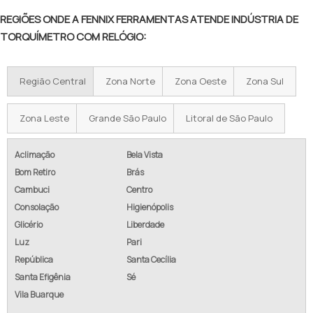
REGIÕES ONDE A FENNIX FERRAMENTAS ATENDE INDÚSTRIA DE
TORQUÍMETRO COM RELÓGIO:
Região Central
Zona Norte
Zona Oeste
Zona Sul
Zona Leste
Grande São Paulo
Litoral de São Paulo
Aclimação
Bela Vista
Bom Retiro
Brás
Cambuci
Centro
Consolação
Higienópolis
Glicério
Liberdade
Luz
Pari
República
Santa Cecília
Santa Efigênia
Sé
Vila Buarque