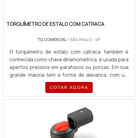
TORQUÍMETRO DE ESTALO COM CATRACA
TQ COMERCIAL
/ SÃO PAULO - SP
O torquímetro de estalo com catraca, também é
conhecida como chave dinamométrica, é usada para
apertos precisos em parafusos ou porcas. Em sua
grande maioria tem a forma de alavanca, com um
quadrado em sua ponta onde se podem encaixar
COTAR AGORA
várias medidas de soquetes, normalmente quando
chegam no torque estabelecido fazem um estalo
para avisar.São encontrados em oficinas
mecânicas, retíficas de motores, em montadoras de
veículos, indústrias nas áreas de manutenção de
máquinas e equipamentos, Instalado.