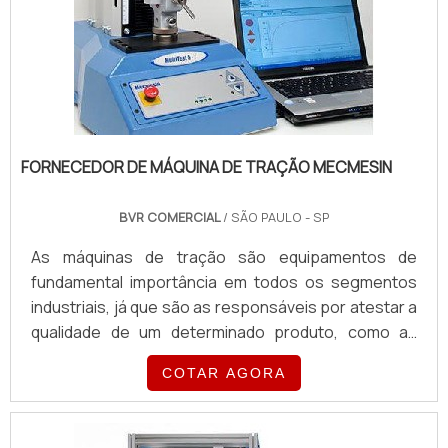
FORNECEDOR DE MÁQUINA DE TRAÇÃO MECMESIN
BVR COMERCIAL
/ SÃO PAULO - SP
As máquinas de tração são equipamentos de
fundamental importância em todos os segmentos
industriais, já que são as responsáveis por atestar a
qualidade de um determinado produto, como as
cadeiras de escritório, por exemplo,
COTAR AGORA
proporcionando um bom desempenho e o máximo
de sua eficiência. Uma das marcas mais procuradas
nesse segmento é a Mecmesin, de origem inglesa