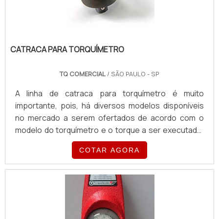
CATRACA PARA TORQUÍMETRO
TQ COMERCIAL
/ SÃO PAULO - SP
A linha de catraca para torquímetro é muito
importante, pois, há diversos modelos disponíveis
no mercado a serem ofertados de acordo com o
modelo do torquímetro e o torque a ser executado,
podendo ser usado uma catraca reversível oval ou
COTAR AGORA
redonda ou uma catraca de sobrepor, o ponto que
devemos nos atentar é a quantidade de dentes que
a catraca.Na atualidade existem diversas catracas
com dentições variadas, podem danificar a catraca
prematuramente excedendo sua capacidade de
torque.A catraca torqu.