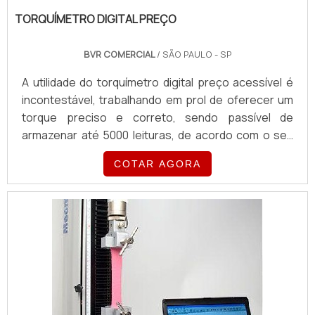
TORQUÍMETRO DIGITAL PREÇO
BVR COMERCIAL
/ SÃO PAULO - SP
A utilidade do torquímetro digital preço acessível é
incontestável, trabalhando em prol de oferecer um
torque preciso e correto, sendo passível de
armazenar até 5000 leituras, de acordo com o seu
modelo. Por esses e por muitos outros motivos, os
COTAR AGORA
torquímetros são de larga procura e aplicação nos
setores industriais, tornando-se ferramentas
verdadeiramente aliadas de todo e qualquer
segmento que se beneficia com a sua
aplicação.MAIS DETAL...