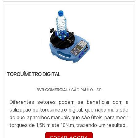
fabricantes de modelos de torquímetro relógio
disponíveis no mercado mundial.Principais marcas
disponíveis para compra Gedore; Torqueleader;
CDI; Entre outros.O torquímetro relógio gedore é
constituído de caixa de alumín.
TORQUÍMETRO DIGITAL
BVR COMERCIAL
/ SÃO PAULO - SP
Diferentes setores podem se beneficiar com a
utilização do torquímetro digital, que nada mais são
do que aparelhos manuais que são úteis para medir
torques de 1,5N.m até 10N.m, trazendo um resultado
preciso e funcional em todas as suas aplicações.
COTAR AGORA