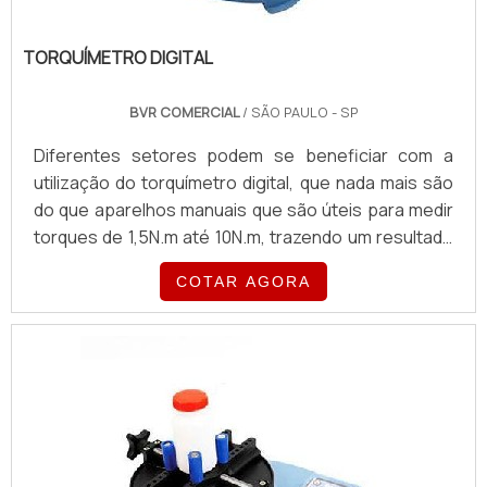
TORQUÍMETRO DIGITAL
BVR COMERCIAL
/ SÃO PAULO - SP
Diferentes setores podem se beneficiar com a
utilização do torquímetro digital, que nada mais são
do que aparelhos manuais que são úteis para medir
torques de 1,5N.m até 10N.m, trazendo um resultado
preciso e funcional em todas as suas aplicações.
COTAR AGORA
Por conta disso, esse produto é largamente
utilizado pelos setores industriais que podem contar
com a precisão e eficiência que essa ferramenta de
torque é capaz de oferecer.O PRODUTO GARANTE
...