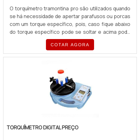
O torquímetro tramontina pro são utilizados quando
se há necessidade de apertar parafusos ou porcas
com um torque específico, pois, caso fique abaixo
do torque específico pode se soltar e acima pode
danificar os filetes da rosca ou o conjunto a ser
COTAR AGORA
apertado, também pode ser utilizado para controle
do torque aplicado.O Torquímetro tramontina é
fabricado com um alto padrão de qualidade e passa
por um rigoroso controle de fabricação, todo
torquímetro possui certificado de torque
comprovando sua qu.
TORQUÍMETRO DIGITAL PREÇO