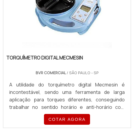
TORQUÍMETRO DIGITAL MECMESIN
BVR COMERCIAL
/ SÃO PAULO - SP
A utilidade do torquímetro digital Mecmesin é
incontestável, sendo uma ferramenta de larga
aplicação para torques diferentes, conseguindo
trabalhar no sentido horário e anti-horário com
facilidade e eficiência, trazendo a sua melhor
COTAR AGORA
funcionalidade para oferecer resultados precisos e
qualificados. Um de seus maiores benefícios diz