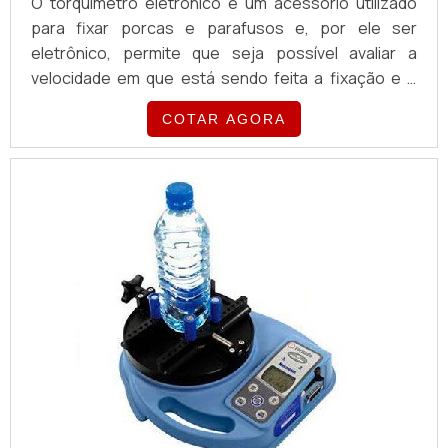
O torquímetro eletrônico é um acessório utilizado
para fixar porcas e parafusos e, por ele ser
eletrônico, permite que seja possível avaliar a
velocidade em que está sendo feita a fixação e o
estabelecimento do limite para parar. A utilização
COTAR AGORA
dos torquímetros eletrônicos é feita em diferentes
setores, pois proporciona diversos benefícios aos
usuários, como por exemplo resultados precisos e
funcionais em todas as suas aplicações.O PRODUT...