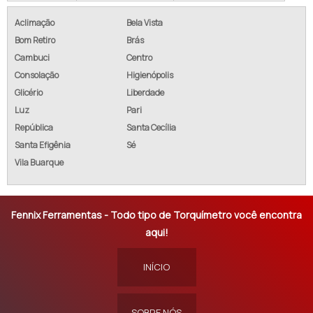
Aclimação
Bela Vista
Bom Retiro
Brás
Cambuci
Centro
Consolação
Higienópolis
Glicério
Liberdade
Luz
Pari
República
Santa Cecília
Santa Efigênia
Sé
Vila Buarque
Fennix Ferramentas - Todo tipo de Torquímetro você encontra
aqui!
INÍCIO
SOBRE NÓS