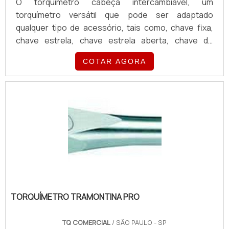
O torquímetro cabeça intercambiável, um
torquímetro versátil que pode ser adaptado
qualquer tipo de acessório, tais como, chave fixa,
chave estrela, chave estrela aberta, chave de
gancho, chave para cone, catracas, quadrados fixos
COTAR AGORA
e chaves especiais.Produto disponibilizado com
diferentes marcas TQ; Snap-ON; Atlas Copco -
Saltus; Tramontina; Sturtevant (SR); Gedore.O
torquímetro com cabeça intercambiavel TQ e Snap-
On é fabricado com corpo em aço carbono,
acabamento cromado, empunhadura ergonômica.
TORQUÍMETRO TRAMONTINA PRO
TQ COMERCIAL
/ SÃO PAULO - SP