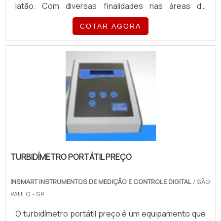
latão. Com diversas finalidades nas áreas da
indústria de equipamentos, máquinas, manutenção
COTAR AGORA
industrial, montagens de válvulas, reguladores, mini-
filtros, irrigação, válvulas pneumáticas entre várias
outras aplicações. Com excelente custo beneficio,
os manômetros e vacuometros industriais possuem
ótima precisão além do baixo custo e fácil
instalação. Podem seguir opcionalmente com
glicerina, selos separadores e certificado RBC..
TURBIDÍMETRO PORTÁTIL PREÇO
INSMART INSTRUMENTOS DE MEDIÇÃO E CONTROLE DIGITAL
/ SÃO
PAULO - SP
O turbidímetro portátil preço é um equipamento que