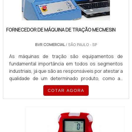
FORNECEDOR DE MÁQUINA DE TRAÇÃO MECMESIN
BVR COMERCIAL
/ SÃO PAULO - SP
As máquinas de tração são equipamentos de
fundamental importância em todos os segmentos
industriais, já que são as responsáveis por atestar a
qualidade de um determinado produto, como as
cadeiras de escritório, por exemplo,
COTAR AGORA
proporcionando um bom desempenho e o máximo
de sua eficiência. Uma das marcas mais procuradas
nesse segmento é a Mecmesin, de origem inglesa
que é reconhecida por produzir maquinários de
excelente qualidade para o mu...