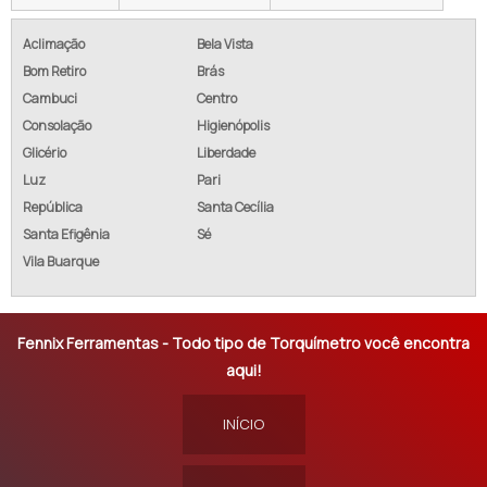
Aclimação
Bela Vista
Bom Retiro
Brás
Cambuci
Centro
Consolação
Higienópolis
Glicério
Liberdade
Luz
Pari
República
Santa Cecília
Santa Efigênia
Sé
Vila Buarque
Fennix Ferramentas - Todo tipo de Torquímetro você encontra
aqui!
INÍCIO