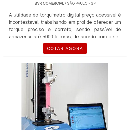
BVR COMERCIAL
/ SÃO PAULO - SP
A utilidade do torquímetro digital preço acessível é
incontestável, trabalhando em prol de oferecer um
torque preciso e correto, sendo passível de
armazenar até 5000 leituras, de acordo com o seu
modelo. Por esses e por muitos outros motivos, os
COTAR AGORA
torquímetros são de larga procura e aplicação nos
setores industriais, tornando-se ferramentas
verdadeiramente aliadas de todo e qualquer
segmento que se beneficia com a sua
aplicação.MAIS DETAL...