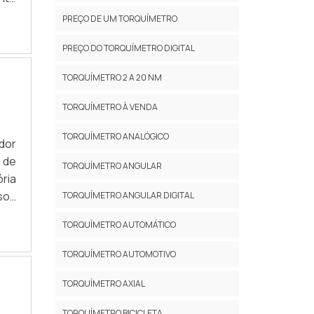
o e
PREÇO DE UM TORQUÍMETRO
UTO
PREÇO DO TORQUÍMETRO DIGITAL
vel
ti-
TORQUÍMETRO 2 A 20 NM
de,
iam
TORQUÍMETRO À VENDA
nos
, o
TORQUÍMETRO ANALÓGICO
dor
des
 de
TORQUÍMETRO ANGULAR
tão
ria
 um
rsos
TORQUÍMETRO ANGULAR DIGITAL
 de
ado
 de
TORQUÍMETRO AUTOMÁTICO
tre
 com
a.
TORQUÍMETRO AUTOMOTIVO
a e
e a
TORQUÍMETRO AXIAL
que
ue,
TORQUÍMETRO BICICLETA