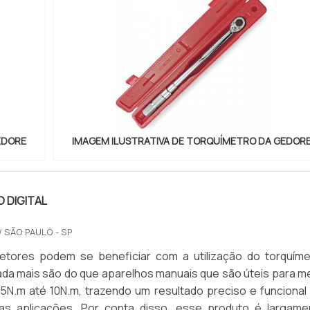
EDORE
IMAGEM ILUSTRATIVA DE TORQUÍMETRO DA GEDOR
 DIGITAL
/ SÃO PAULO - SP
setores podem se beneficiar com a utilização do torquíme
 nada mais são do que aparelhos manuais que são úteis para m
,5N.m até 10N.m, trazendo um resultado preciso e funcional
as aplicações. Por conta disso, esse produto é largame