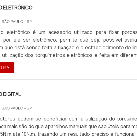
 ELETRÔNICO
/ SÃO PAULO - SP
ro eletrônico é um acessório utilizado para fixar porca
 por ele ser eletrônico, permite que seja possível avalia
m que está sendo feita a fixação e o estabelecimento do lim
A utilização dos torquímetros eletrônicos é feita em difere
is proporciona diversos benefícios aos usuários, como 
ORA
ultados precisos e funcionais em todas as suas aplicaçõe
 DIGITAL
/ SÃO PAULO - SP
setores podem se beneficiar com a utilização do torquíme
 nada mais são do que aparelhos manuais que são úteis para m
,5N.m até 10N.m, trazendo um resultado preciso e funcional