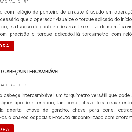
 SÃO PAULO - SP
nando o desempenho esperado ao produto.EMPR
ro com relógio de ponteiro de arraste é usado em operaç
DA EM TORQUÍMETRO DIGITALPara entender melhor sobre
cessário que o operador visualize o torque aplicado do iníci
s e adquiri-los por um preço justo e competitivo, entre
so, e a função do ponteiro de arraste é servir de memória vi
 a BVR Comercial, uma empresa que desde 2014 atua no se
com precisão o torque aplicado.Há torquímetro com reló
alidade e bom desempenho, comercializando esse e mui
arraste que são equipados com outras formas de avisos: si
tos para o controle de qualidade aos clientes de todo o pa
ORA
sonoro, há diversos fabricantes de modelos disponíveis
al.Principais fabricantes do Brasil CDI; Torquelead.
 CABEÇA INTERCAMBIÁVEL
 SÃO PAULO - SP
o cabeça intercambiável, um torquímetro versátil que pode 
lquer tipo de acessório, tais como, chave fixa, chave estre
la aberta, chave de gancho, chave para cone, catrac
xos e chaves especiais.Produto disponibilizado com diferen
ORA