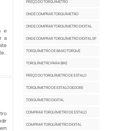
PREÇO DO TORQUÍMETRO
ONDE COMPRAR TORQUÍMETRO
ONDE COMPRAR TORQUÍMETRO DIGITAL
s e
r a
ONDE COMPRAR TORQUÍMETRO DIGITAL SP
ite
TORQUÍMETRO DE BAIXO TORQUE
ntes
por
TORQUÍMETRO PARA BIKE
s.O
PREÇO DO TORQUÍMETRO DE ESTALO
TORQUÍMETRO DE ESTALO GEDORE
TORQUÍMETRO DIGITAL
COMPRAR TORQUÍMETRO DE ESTALO
tro
edir
COMPRAR TORQUÍMETRO DIGITAL
 em