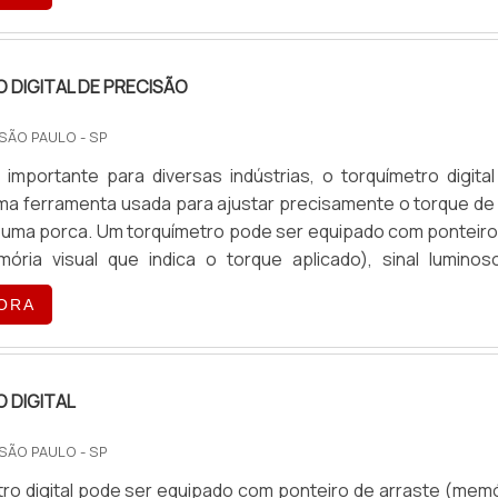
químetro com cabeça intercambiavel TQ e Snap-On é fabric
 em aço carbono, acabamento cromado, empunhad
DIGITAL DE PRECISÃO
 SÃO PAULO - SP
importante para diversas indústrias, o torquímetro digital
ma ferramenta usada para ajustar precisamente o torque de
uma porca. Um torquímetro pode ser equipado com ponteiro
ória visual que indica o torque aplicado), sinal luminos
produto é usado em operações onde o operador necess
ORA
torque aplicado do começo ao fim do processo de apert
ria possui formato de uma alavanca e em sua ponta há
 DIGITAL
 SÃO PAULO - SP
ro digital pode ser equipado com ponteiro de arraste (memó