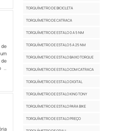
ado
ura
TORQUÍMETRO DE BICICLETA
TORQUÍMETRO DE CATRACA
TORQUÍMETRO DE ESTALO 0 A 5 NM
TORQUÍMETRO DE ESTALO 5 A 25 NM
 de
 um
TORQUÍMETRO DE ESTALO BAIXO TORQUE
 de
o e
TORQUÍMETRO DE ESTALO COM CATRACA
ita
TORQUÍMETRO DE ESTALO DIGITAL
o.A
 um
TORQUÍMETRO DE ESTALO KING TONY
TORQUÍMETRO DE ESTALO PARA BIKE
TORQUÍMETRO DE ESTALO PREÇO
ria
TORQUÍMETRO DE GRAU