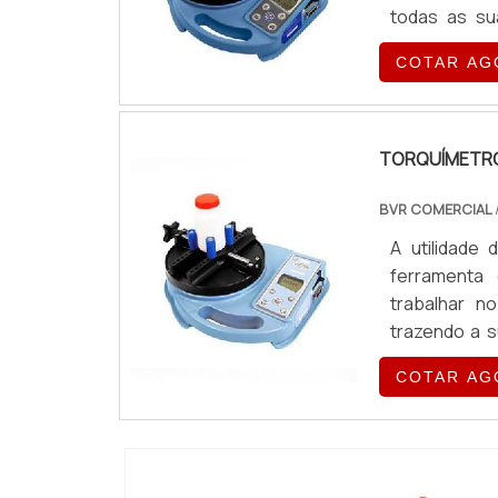
todas as su
utilizado p
COTAR AG
eficiência 
GARANTE ...
TORQUÍMETRO
BVR COMERCIAL
A utilidade
ferramenta 
trabalhar no
trazendo a s
qualificados
COTAR AG
tamanho com
problemas, dif