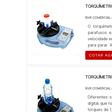
TORQUÍMETRO
BVR COMERCIAL
O torquímet
parafusos e,
velocidade e
para parar. 
setores, po
COTAR AG
exemplo res
PRODUT...
TORQUÍMETRO
BVR COMERCIAL
Diferentes 
digital, que
torques de 1