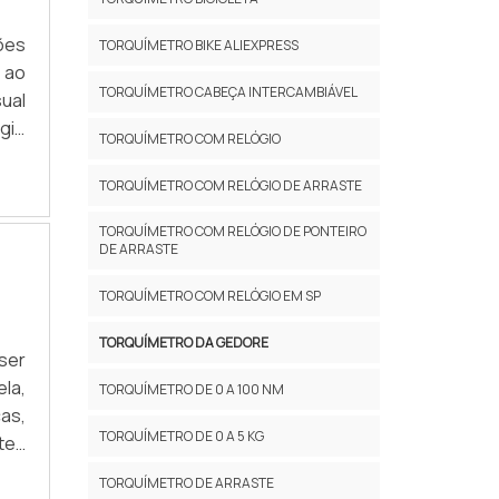
ESA
ões
TORQUÍMETRO BIKE ALIEXPRESS
 os
o ao
 em
TORQUÍMETRO CABEÇA INTERCAMBIÁVEL
sual
tor
gio
tos
TORQUÍMETRO COM RELÓGIO
nal
ís.
 no
TORQUÍMETRO COM RELÓGIO DE ARRASTE
TORQUÍMETRO COM RELÓGIO DE PONTEIRO
DE ARRASTE
TORQUÍMETRO COM RELÓGIO EM SP
TORQUÍMETRO DA GEDORE
ser
la,
TORQUÍMETRO DE 0 A 100 NM
as,
TORQUÍMETRO DE 0 A 5 KG
tes
TORQUÍMETRO DE ARRASTE