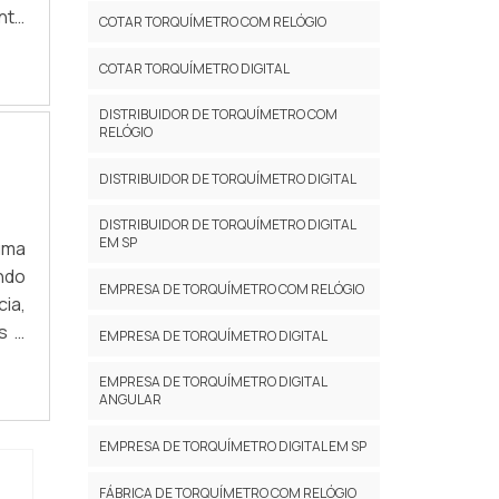
nte
COTAR TORQUÍMETRO COM RELÓGIO
o e
COTAR TORQUÍMETRO DIGITAL
UTO
DISTRIBUIDOR DE TORQUÍMETRO COM
RELÓGIO
DISTRIBUIDOR DE TORQUÍMETRO DIGITAL
DISTRIBUIDOR DE TORQUÍMETRO DIGITAL
EM SP
uma
ndo
EMPRESA DE TORQUÍMETRO COM RELÓGIO
ia,
s e
EMPRESA DE TORQUÍMETRO DIGITAL
a e
EMPRESA DE TORQUÍMETRO DIGITAL
sem
ANGULAR
EMPRESA DE TORQUÍMETRO DIGITAL EM SP
FÁBRICA DE TORQUÍMETRO COM RELÓGIO