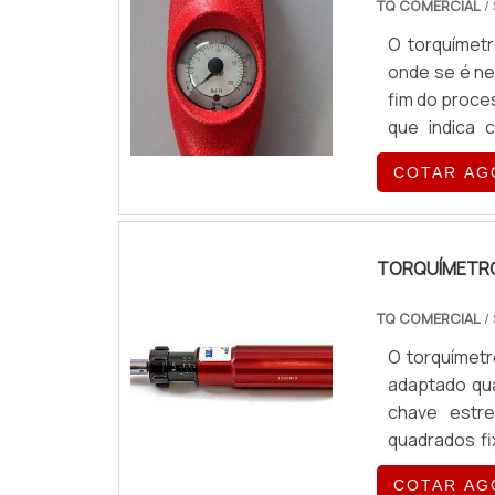
TQ COMERCIAL
/
proporcio
O torquímet
ESPECIALIZA
onde se é ne
torquímetro
fim do proces
contato com
que indica 
com alta qu
ponteiro de 
outros produ
COTAR AG
luminoso e 
Saiba mais!.
mercado mundi
TORQUÍMETRO
TQ COMERCIAL
/
O torquímetr
adaptado qua
chave estre
quadrados fi
marcas TQ; Snap-ON; Atlas Copco - Saltus; Tramontina; Sturtevant (SR);
COTAR AG