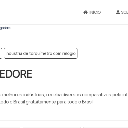
INÍCIO
SO
 gedore
o
indústria de torquímetro com relógio
GEDORE
melhores indústrias, receba diversos comparativos pela in
o o Brasil gratuitamente para todo o Brasil