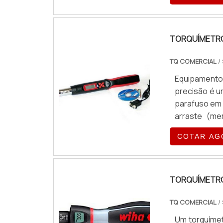
Gedore.O tor
com corpo
ergonômica.
TORQUÍMETRO 
TQ COMERCIAL
/
Equipamento 
precisão é u
parafuso em 
arraste (mem
sonoro. O 
COTAR AG
observar o 
grande maio
quadrado.
TORQUÍMETRO
TQ COMERCIAL
/
Um torquímet