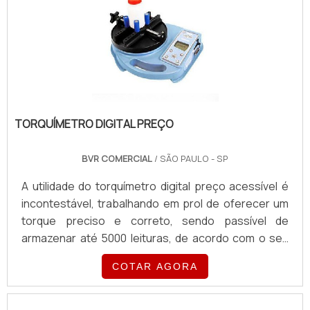
Manutenção; Construção; Montagem; Dentistas;
Ortopedistas em ár.
TORQUÍMETRO DIGITAL PREÇO
BVR COMERCIAL
/ SÃO PAULO - SP
A utilidade do torquímetro digital preço acessível é
incontestável, trabalhando em prol de oferecer um
torque preciso e correto, sendo passível de
armazenar até 5000 leituras, de acordo com o seu
modelo. Por esses e por muitos outros motivos, os
COTAR AGORA
torquímetros são de larga procura e aplicação nos
setores industriais, tornando-se ferramentas
verdadeiramente aliadas de todo e qualquer