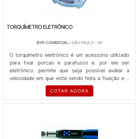
TORQUÍMETRO ELETRÔNICO
BVR COMERCIAL
/ SÃO PAULO - SP
O torquímetro eletrônico é um acessório utilizado
para fixar porcas e parafusos e, por ele ser
eletrônico, permite que seja possível avaliar a
velocidade em que está sendo feita a fixação e o
estabelecimento do limite para parar. A utilização
COTAR AGORA
dos torquímetros eletrônicos é feita em diferentes
setores, pois proporciona diversos benefícios aos
usuários, como por exemplo resultados precisos e
funcionais em todas as suas aplicações.O
PRODUTO É UTILIZADO EM DIVERSOS SETORES
INDUSTRIAISPor isso, o produto se torna muito