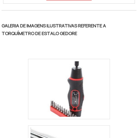
qualificados. Um de seus maiores benefícios diz
respeito à sua leveza e tamanho compacto, o que
permite que o produto seja transportado sem
GALERIA DE IMAGENS ILUSTRATIVAS REFERENTE A
problemas, dificuldades ou transtornos, auxiliando
TORQUÍMETRO DE ESTALO GEDORE
na comodidade durante o seu uso.MAIS DETALHES
SOBRE O EQUIPAMENTOPara garantir toda a
funcionalidade encontrada nos torquímetros da
Mecmesin, é importante que eles sejam adquiridos
de suas distribuidoras, as grandes responsáveis
pelo comércio da ferramenta no país, o que traz
maior comodidade, um menor tempo de espera para
a entrega, além da garantia que o produto tem.
Sendo assim, buscar por locais confiáveis em seu
comércio, é o primeiro passo para ter a ferramenta
como uma grande aliada. Ainda sobre os
torquímetros: Podem ser encontrados em modelos
diferentes, sendo fundamental adquirir o correto
para que o produto supra a necessidade de forma