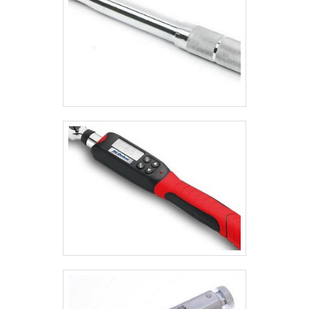
completa; Alguns modelos contam com memória
integrada com capacidade de armazenamento até
5000 leituras, auxiliando para a segurança dos
resultados apresentados; O valor investido na sua
compra é de extremamente vantajoso, tornando-se
uma compra de ótima relação entre custo e
benefício.É importante que os torquímetros digitais
passem por manutenções periódicas, a fim de
atestar a sua qualidade e desempenho, o que
permite a continuação da sua aplicação nos setores
para a sua completa eficiência.ALTA QUALIDADE EM
TORQUÍMETRO DIGITAL MECMESINPara entender
melhor sobre os torquímetros e tê-los como
verdadeiros aliados, entre em contato com a BVR
Comercial, uma empresa que comercializa esse
equipamento da Mecmesin com alta qualidade e por
um preço competitivo, atendendo clientes de todo o
território nacional, sempre com um custo justo