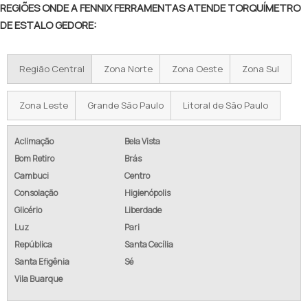
REGIÕES ONDE A FENNIX FERRAMENTAS ATENDE TORQUÍMETRO
DE ESTALO GEDORE:
Região Central
Zona Norte
Zona Oeste
Zona Sul
Zona Leste
Grande São Paulo
Litoral de São Paulo
Aclimação
Bela Vista
Bom Retiro
Brás
Cambuci
Centro
Consolação
Higienópolis
Glicério
Liberdade
Luz
Pari
República
Santa Cecília
Santa Efigênia
Sé
Vila Buarque