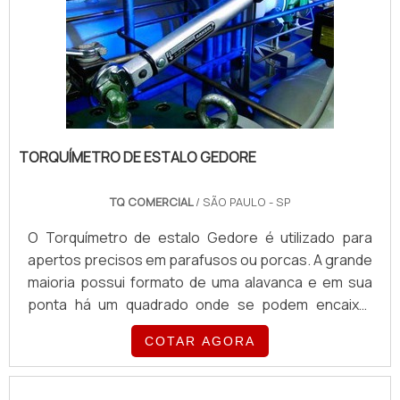
TORQUÍMETRO DE ESTALO GEDORE
TQ COMERCIAL
/ SÃO PAULO - SP
O Torquímetro de estalo Gedore é utilizado para
apertos precisos em parafusos ou porcas. A grande
maioria possui formato de uma alavanca e em sua
ponta há um quadrado onde se podem encaixar
vários acessórios tais como: soquetes, chaves e
COTAR AGORA
adaptadores, entre outros. Foi dado o nome de
torquimetro de estalo pela particularidade que há em
avisar que o torque pré-estabelecido foi alcançado