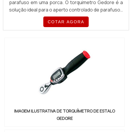
parafuso em uma porca. O torquimetro Gedore é a
solução ideal para o aperto controlado de parafusos
ou porcas em inúmeras áreas de aplicação. Robusto
COTAR AGORA
e resistente, fabricado em liga de alumínio. Ativação
automática, ao acionar-se, emite sinal sonoro e tátil
(vibração), avisando que está pronto para nova
aplicação, punho ergonômico, escala d...
IMAGEM ILUSTRATIVA DE TORQUÍMETRO DE ESTALO
GEDORE