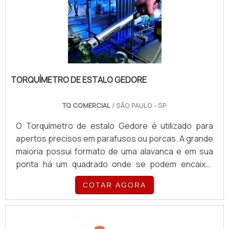
vários acessórios tais como: soquetes, chaves e
adaptadores, entre out.
TORQUÍMETRO DE ESTALO GEDORE
TQ COMERCIAL
/ SÃO PAULO - SP
O Torquímetro de estalo Gedore é utilizado para
apertos precisos em parafusos ou porcas. A grande
maioria possui formato de uma alavanca e em sua
ponta há um quadrado onde se podem encaixar
vários acessórios tais como: soquetes, chaves e
COTAR AGORA
adaptadores, entre outros. Foi dado o nome de
torquimetro de estalo pela particularidade que há em
avisar que o torque pré-estabelecido foi alcançado
com um estalo.Serviços que necessitam do produto