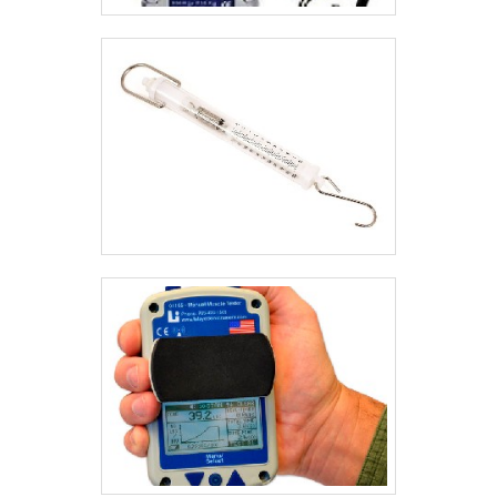
ideal para os profissionais que trabalham com visitas
a clientes e demais processos similares. Por contar
com um visor digital, o instrumento necessita do
auxílio de bateria ou pilha para o funcionamento. O
valor do acessório varia de acordo com cada modelo
e local escolhido para adquirí-lo. Sendo assim, se
torna indispensável a realização de pesquisas de
mercado para encontrar uma loja de
confiança.EMPRESA ESPECIALIZADA EM
TORQUÍMETRO ELETRÔNICOA empresa BVR
Comercial oferece, a todos os seus clientes,
diferentes modelos de torquímetro, além de ótimos
preços e formas de pagamento. Para a empresa, é
fundamental que seus colaboradores atuem com
transparência e respeito perante aqueles que
procuram por organização. Saiba mais!.