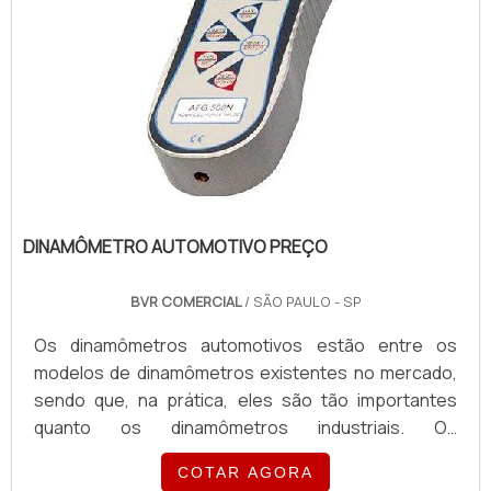
DINAMÔMETRO AUTOMOTIVO PREÇO
BVR COMERCIAL
/ SÃO PAULO - SP
Os dinamômetros automotivos estão entre os
modelos de dinamômetros existentes no mercado,
sendo que, na prática, eles são tão importantes
quanto os dinamômetros industriais. Os
dinamômetros são utilizados para realizar a medição
COTAR AGORA
de produtos, obtendo resultados precisos sobre