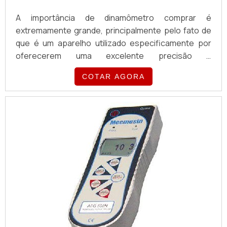
A importância de dinamômetro comprar é
extremamente grande, principalmente pelo fato de
que é um aparelho utilizado especificamente por
oferecerem uma excelente precisão e
acessibilidade em sua função, sendo de grande
COTAR AGORA
importância para medir a resistência à tração e à
compressão de uma série de componentes.O USO
DO DISPOSITIVO GARANTE ALTA PRATICIDADEDessa
forma, o dinamômetro é a alternativa perfeita para
quem deseja diminuir a fadiga d...