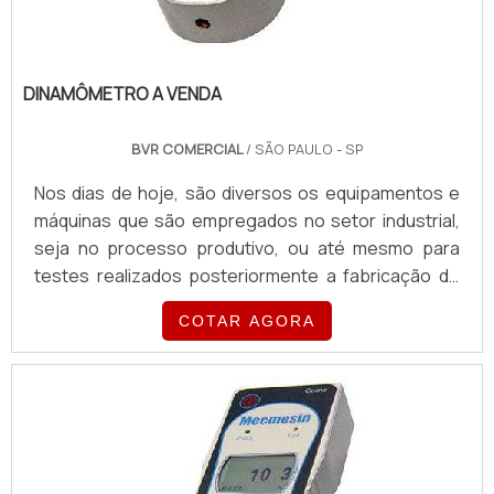
DINAMÔMETRO A VENDA
BVR COMERCIAL
/ SÃO PAULO - SP
Nos dias de hoje, são diversos os equipamentos e
máquinas que são empregados no setor industrial,
seja no processo produtivo, ou até mesmo para
testes realizados posteriormente a fabricação do
maquinário. Um desses equipamentos
COTAR AGORA
indispensáveis é o dinamômetro a venda. O
PRODUTO POSSUI UMA FUNÇÃO FUNDAMENTALO
produto possui função fundamental por atuar com
grande responsável por realizar a medição de força
de tração e compressão, de forma...