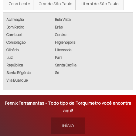
Zona Leste
Grande São Paulo
Litoral de São Paulo
Aclimação
Bela Vista
Bom Retiro
Brás
Cambuci
Centro
Consolação
Higienópolis
Glicério
Liberdade
Luz
Pari
República
Santa Cecília
Santa Efigênia
Sé
Vila Buarque
Fennix Ferramentas - Todo tipo de Torquímetro você encontra
aqui!
INÍCIO