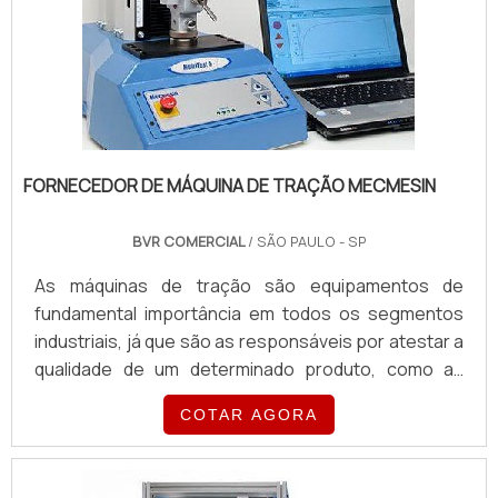
FORNECEDOR DE MÁQUINA DE TRAÇÃO MECMESIN
BVR COMERCIAL
/ SÃO PAULO - SP
As máquinas de tração são equipamentos de
fundamental importância em todos os segmentos
industriais, já que são as responsáveis por atestar a
qualidade de um determinado produto, como as
cadeiras de escritório, por exemplo,
COTAR AGORA
proporcionando um bom desempenho e o máximo
de sua eficiência. Uma das marcas mais procuradas
nesse segmento é a Mecmesin, de origem inglesa