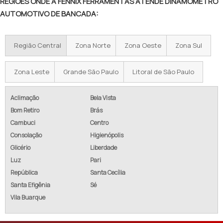
REGIÕES ONDE A FENNIX FERRAMENTAS ATENDE DINAMÔMETRO
AUTOMOTIVO DE BANCADA:
Região Central
Zona Norte
Zona Oeste
Zona Sul
Zona Leste
Grande São Paulo
Litoral de São Paulo
Aclimação
Bela Vista
Bom Retiro
Brás
Cambuci
Centro
Consolação
Higienópolis
Glicério
Liberdade
Luz
Pari
República
Santa Cecília
Santa Efigênia
Sé
Vila Buarque