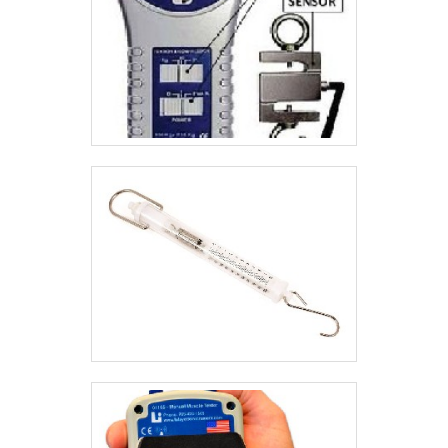
mais, os dinamômetros podem ser encontrados no
mercado com diferentes finalidades, como por
exemplo a resistência dinâmica do papel e
mensuração do peso de um corpo. Esse é um dos
quesitos mais importantes, uma vez que é capaz de
interferir no preço do dispositivo, que apesar de ser
influenciado por questões de funcionalidade e
especificações de cada modelo, é extremamente
benéfico, fazendo com que a compra do
equipamento promova uma excelente relação entre
custo-benefício.ONDE ENCONTRAR O MELHOR
DINAMÔMETRO A VENDADessa forma, para quem
busca garantir contar com todas essas vantagens
citadas em relação ao dinamômetro, é indispensável
que ele seja adquirido através de uma empresa
especializada no segmento, uma vez que, ao
mesmo tempo que assegura o funcionamento
correto do dispositivo, também é capaz de