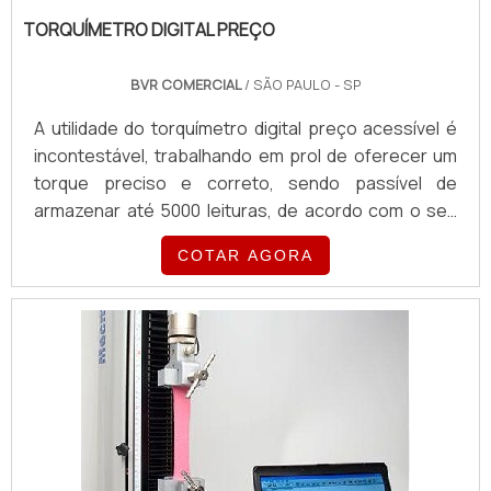
TORQUÍMETRO DIGITAL PREÇO
BVR COMERCIAL
/ SÃO PAULO - SP
A utilidade do torquímetro digital preço acessível é
incontestável, trabalhando em prol de oferecer um
torque preciso e correto, sendo passível de
armazenar até 5000 leituras, de acordo com o seu
modelo. Por esses e por muitos outros motivos, os
COTAR AGORA
torquímetros são de larga procura e aplicação nos
setores industriais, tornando-se ferramentas
verdadeiramente aliadas de todo e qualquer
segmento que se beneficia com a sua
aplicação.MAIS DETAL...