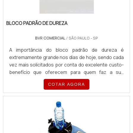
BLOCO PADRÃO DE DUREZA
BVR COMERCIAL
/ SÃO PAULO - SP
A importância do bloco padrão de dureza é
extremamente grande nos dias de hoje, sendo cada
vez mais solicitados por conta do excelente custo-
benefício que oferecem para quem faz a sua
utilização, uma vez que esse tipo de material é
COTAR AGORA
utilizado como referência na calibração de
equipamentos que realizam a medição da dureza de
uma estrutura, os também conhecidos como
durômetros.MAIS INFORMAÇÕES SOBRE O
DISPOSITIVOEsses dispositivos são utilizados em
laboratórios e podem ter finalidades específicas
para cada aplicação em medição, com o seu uso